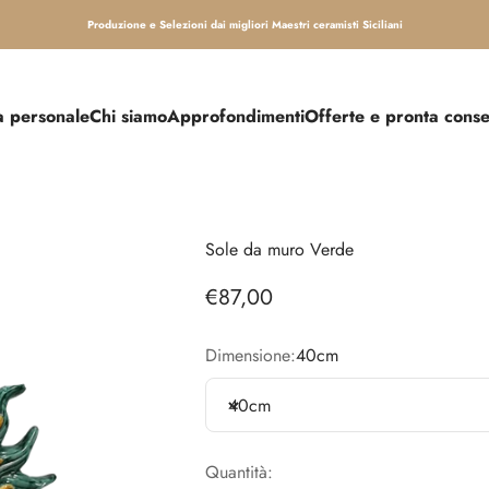
Produzione e Selezioni dai migliori Maestri ceramisti Siciliani
 personale
Chi siamo
Approfondimenti
Offerte e pronta cons
Sole da muro Verde
Prezzo scontato
€87,00
Dimensione:
40cm
40cm
Quantità: