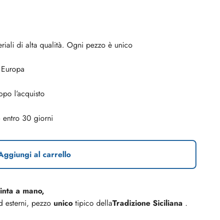
riali di alta qualità. Ogni pezzo è unico
d Europa
opo l’acquisto
o entro 30 giorni
Aggiungi al carrello
inta a mano,
d esterni, pezzo
unico
tipico dell
a
Tradizione Siciliana
.