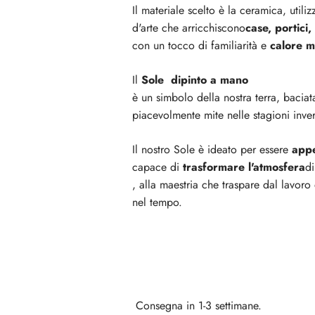
Il materiale scelto è la ceramica, utiliz
d'arte che
arricchiscono
case, portici,
con un tocco di familiarità e
calore m
Il
Sole
dipinto a mano
è un simbolo della nostra terra, baciat
piacevolmente mite nelle stagioni inver
Il nostro Sole è ideato per essere
appe
capace di
trasformare l'atmosfera
di
, alla maestria che traspare dal lavoro 
nel tempo.
Consegna in 1-3 settimane.